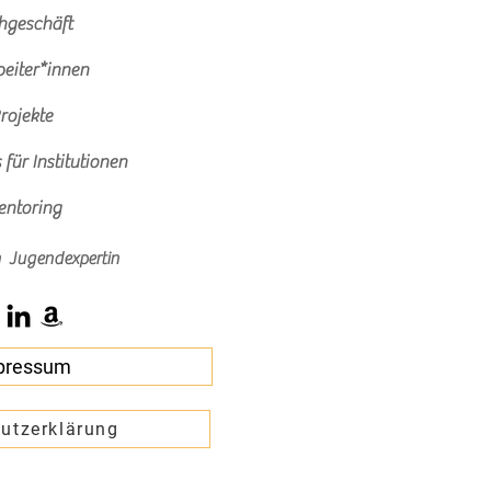
hgeschäft
beiter*innen
rojekte
für Institutionen
ntoring
n Jugendexpertin
pressum
utzerklärung