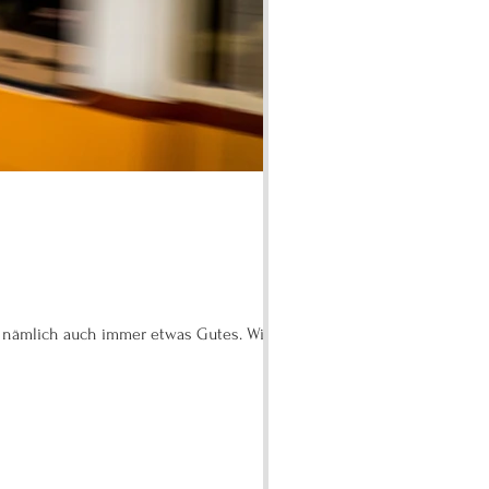
e Krise mit Jugendlichen auch Gutes hat? Krisen haben nämlich auch immer etwas Gutes. Wie...